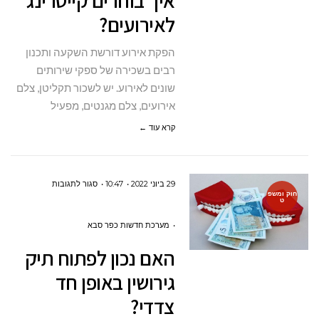
איך בוחרים קייטרינג
לאירועים?
לאירועים?
הפקת אירוע דורשת השקעה ותכנון
רבים בשכירה של ספקי שירותים
שונים לאירוע. יש לשכור תקליטן, צלם
אירועים, צלם מגנטים, מפעיל
קרא עוד ←
על
29 ביוני 2022
10:47
סגור לתגובות
חוק ומשפ
ט
האם
נכון
מערכת חדשות כפר סבא
לפתוח
האם נכון לפתוח תיק
תיק
גירושין באופן חד
גירושין
צדדי?
באופן