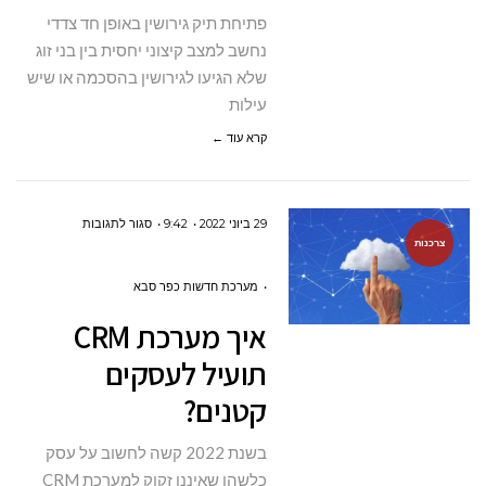
חד
פתיחת תיק גירושין באופן חד צדדי
צדדי?
נחשב למצב קיצוני יחסית בין בני זוג
שלא הגיעו לגירושין בהסכמה או שיש
עילות
קרא עוד ←
על
29 ביוני 2022
9:42
סגור לתגובות
צרכנות
איך
מערכת
מערכת חדשות כפר סבא
CRM
איך מערכת CRM
תועיל
תועיל לעסקים
לעסקים
קטנים?
קטנים?
בשנת 2022 קשה לחשוב על עסק
כלשהו שאיננו זקוק למערכת CRM