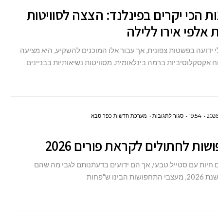
ת הכי יקרים בפינלנד: הצצה לסוויטות
הכי
יקרים
 אלפי אירו ללילה
בפינלנד:
י ידועה בפשטות צפונית, אך עבור אלו המוכנים להשקיע, היא מציעה
הצצה
וח אקסקלוסיביות ברמה בינלאומית. מסוויטות נשיאותיות בבניינים
לסוויטות
שעולות
אלפי
אירו
על
19:54
סגור לתגובות
מערכת חדשות כפר סבא
ללילה
8
תחפושות
לחתולים
 חיות עם סטייל טבעי, אך הם ידועים בדעתנותם לגבי מה שהם
לקראת
ת הבינו ש"פחות
פורים
2026