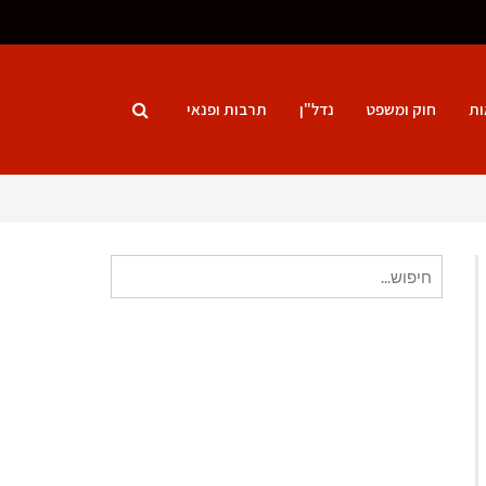
ות
חוק ומשפט
נדל"ן
תרבות ופנאי
חיפוש
עבור: