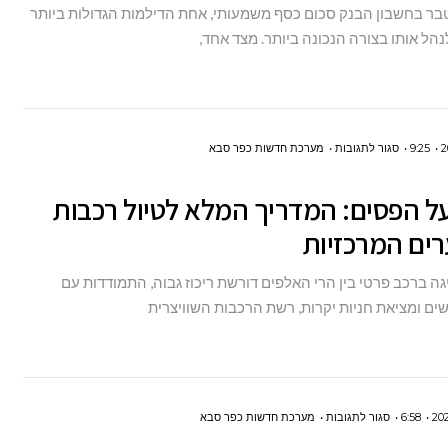
ר בחשבון הבנק סכום כסף משמעותי, אחת הדילמות הגדולות ביותר
תיק
נהל אותו בצורה הנכונה ביותר. מצד אחד,
השקעות
מנוהל?
על
9:25
סגור לתגובות
מערכת חדשות כפר סבא
שוויץ
על הפסים: המדריך המלא לטיול רכבות
על
הפסים:
רים המרכזיות
המדריך
ה ברכב פרטי בין הרי האלפים דורשת ריכוז גבוה, התמודדות עם
המלא
ים ומציאת חניות יקרות, רשת הרכבות השוויצרית
לטיול
רכבות
בין
הערים
על
6:58
סגור לתגובות
מערכת חדשות כפר סבא
המרכזיות
המלונות