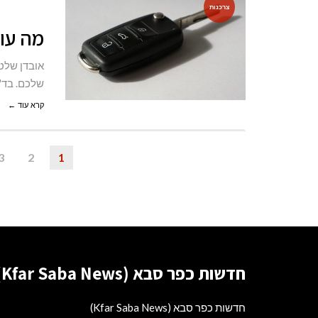
צרכנות
מה עו
אובדן שלט
שלכם. בד"
קרא עוד ←
3
2
1
חדשות כפר סבא (Kfar Saba News)
חדשות כפר סבא (Kfar Saba News)