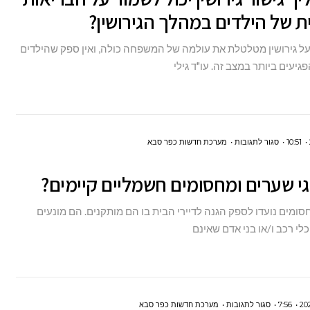
גישור
 של הילדים במהלך הגירושין?
גירושין
 גירושין מטלטלת את עולמה של המשפחה כולה, ואין ספק שהילדים
יכול
גיעים ביותר במצב זה. עו"ד גילי
לשמור
על
הבריאות
הנפשית
על
10:51
סגור לתגובות
מערכת חדשות כפר סבא
של
אלו
הילדים
גי שערים ומחסומים חשמליים קיימים?
סוגי
במהלך
שערים
הגירושין?
ומים נועדו לספק הגנה לדיירי הבית בו הם מותקנים. הם מונעים
ומחסומים
לי רכב ו/או בני אדם שאינם
חשמליים
קיימים?
על
7:56
סגור לתגובות
מערכת חדשות כפר סבא