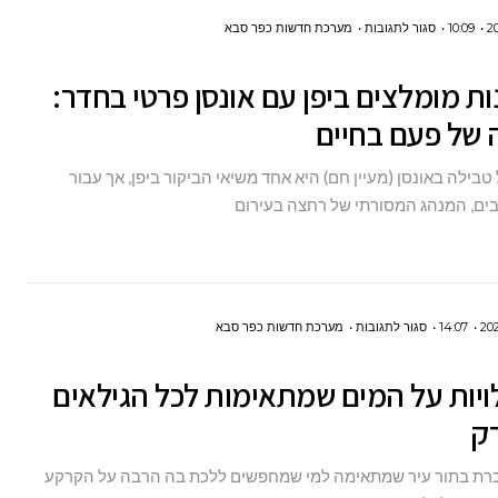
על
10:09
סגור לתגובות
מערכת חדשות כפר סבא
6
נות מומלצים ביפן עם אונסן פרטי בחדר:
מלונות
מומלצים
 של פעם בחיים
ביפן
טבילה באונסן (מעיין חם) היא אחד משיאי הביקור ביפן, אך עבור
עם
בים, המנהג המסורתי של רחצה בעירום
אונסן
פרטי
בחדר:
חופשה
על
14:07
סגור לתגובות
מערכת חדשות כפר סבא
של
7
פעם
לויות על המים שמתאימות לכל הגילאים
פעילויות
בחיים
רק
על
המים
מוכרת בתור עיר שמתאימה למי שמחפשים ללכת בה הרבה על הקרקע
שמתאימות