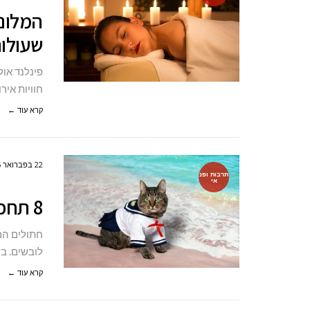
המלונו
שעולות
פינלנד אול
חוויות איר
קרא עוד ←
22 בפברואר 2026
תרבות ופנ
אי
8 תחפושות לחתולים לקראת פורים 2026
חתולים הם
לובשים. בשנת 2026, מעצבי התחפושו
קרא עוד ←