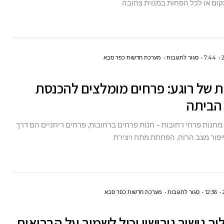
ום או לכל הפחות במנוית צהובה
לכל
הגילאים
בניו
יורק
על
7:44
סגור לתגובות
מערכת חדשות כפר סבא
ניחוחות
ת של רוגע: פרחים מומלצים להכנסת
של
 הביתה
רוגע:
פרחים
מחנות פרחי רחובות – חנות פרחים ברחובות, פרחים ריחניים הם דרך
מומלצים
פור מצב הרוח, הפחתת מתח ויצירת
להכנסת
שלווה
הביתה
על
12:36
סגור לתגובות
מערכת חדשות כפר סבא
איך
יך גישור גירושין יכול לשמור על הבריאות
הליך