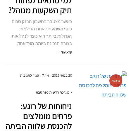
למי מתאים לפתוח
תיק
תיק השקעות מנוהל?
השקעות
מנוהל?
כאשר מצטבר בחשבון הבנק סכום
כסף משמעותי, אחת הדילמות
הגדולות ביותר היא כיצד לנהל אותו
בצורה הנכונה ביותר. מצד אחד,
קרא עוד ←
על
20 במאי 2025
7:44
סגור לתגובות
צרכנות
ניחוחות
של
מערכת חדשות כפר סבא
רוגע:
ניחוחות של רוגע:
פרחים
פרחים מומלצים
מומלצים
להכנסת שלווה הביתה
להכנסת