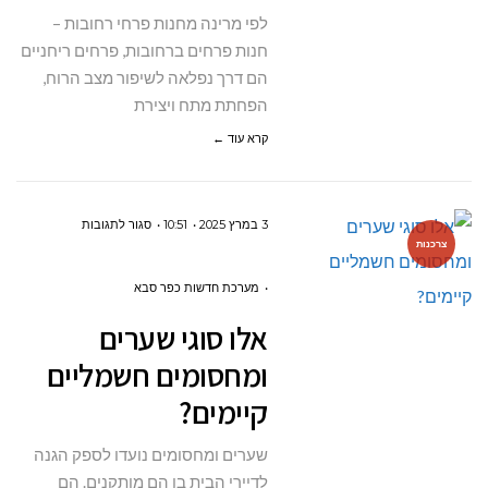
שלווה
לפי מרינה מחנות פרחי רחובות –
הביתה
חנות פרחים ברחובות, פרחים ריחניים
הם דרך נפלאה לשיפור מצב הרוח,
הפחתת מתח ויצירת
קרא עוד ←
על
3 במרץ 2025
10:51
סגור לתגובות
צרכנות
אלו
סוגי
מערכת חדשות כפר סבא
שערים
אלו סוגי שערים
ומחסומים
ומחסומים חשמליים
חשמליים
קיימים?
קיימים?
שערים ומחסומים נועדו לספק הגנה
לדיירי הבית בו הם מותקנים. הם