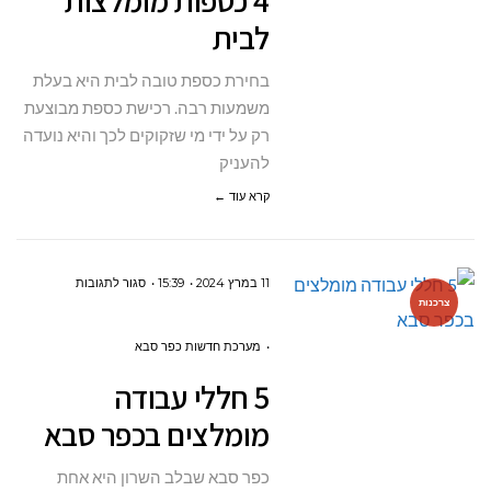
4 כספות מומלצות
לבית
לבית
בחירת כספת טובה לבית היא בעלת
משמעות רבה. רכישת כספת מבוצעת
רק על ידי מי שזקוקים לכך והיא נועדה
להעניק
קרא עוד ←
על
11 במרץ 2024
15:39
סגור לתגובות
צרכנות
5
חללי
מערכת חדשות כפר סבא
עבודה
5 חללי עבודה
מומלצים
מומלצים בכפר סבא
בכפר
סבא
כפר סבא שבלב השרון היא אחת