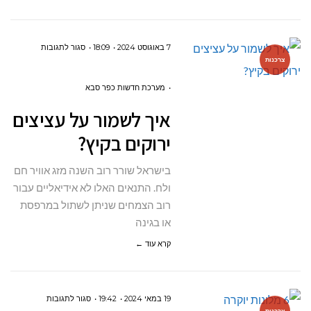
על
7 באוגוסט 2024
18:09
סגור לתגובות
צרכנות
איך
לשמור
מערכת חדשות כפר סבא
על
איך לשמור על עציצים
עציצים
ירוקים בקיץ?
ירוקים
בקיץ?
בישראל שורר רוב השנה מזג אוויר חם
ולח. התנאים האלו לא אידיאליים עבור
רוב הצמחים שניתן לשתול במרפסת
או בגינה
קרא עוד ←
על
19 במאי 2024
19:42
סגור לתגובות
צרכנות