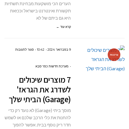
הערים הכי מושקעות מבחינת תשתיות
תקשורת ואינטרנט בישראל וככזאת
היא גם ביתם של לא
קרא עוד ←
על
9 בפברואר 2024
10:42
סגור לתגובות
צרכנות
7
מוצרים
מערכת חדשות כפר סבא
שיכולים
7 מוצרים שיכולים
לשדרג
לשדרג את הגראז'
את
(Garage) הביתי שלך
הגראז'
ARAGE)
מוסך ביתי (Garage) לא נועד רק כדי
הביתי
להחנות את כלי הרכב שלכם או לשמש
שלך
חדר ריק נוסף בבית. אפשר להפוך