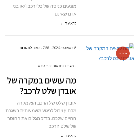
מונעים כניסה של כלי רכב ו/או בני
אדם שאינם
קרא עוד ←
על
8 באוגוסט 2024
7:56
סגור לתגובות
צרכנות
מה
עושים
מערכת חדשות כפר סבא
במקרה
מה עושים במקרה של
של
אובדן שלט לרכב?
אובדן
שלט
אובדן שלט של הרכב הוא מקרה
לרכב?
מלחיץ ויכול לפגוע משמעותית בשגרת
החיים שלכם. בד"כ מגלים את החוסר
של שלט הרכב
קרא עוד ←