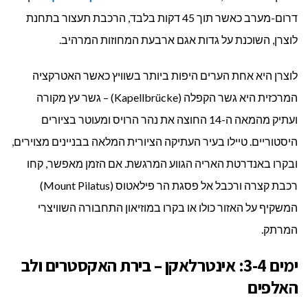
דרום-מערב כאשר תוך 45 דקות בלבד, הרכבת תעצור בתחנת
לוצרן, השוכנת על גדות אגם ארבעת המחוזות המרהיב.
לוצרן היא אחת הערים היפות ביותר בשוויץ כאשר האטרקציה
המרכזית היא גשר הקפלה (Kapellbrücke) – גשר עץ מקורה
ועתיק מהמאה ה-14 החוצה את נהר הרויס ומעוטר בציורים
היסטוריים. טיילו בעיר העתיקה הציורית המלאה בבניינים מצוירים,
ובקרו באנדרטת האריה הגווע המרגשת. אם הזמן מאפשר, קחו
רכבת קצרה ורכבל אל פסגת הר פילאטוס (Mount Pilatus)
המשקיף על האזור כולו או בקרו במוזיאון התחבורה השוויצרי
המרתק.
ימים 3-4: אינטרלאקן – בירת האקסטרים ולב
האלפים