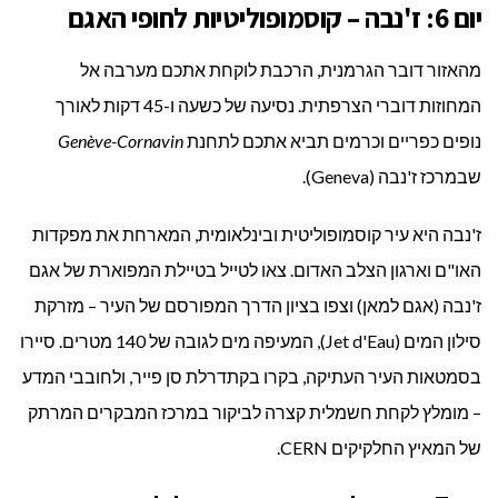
יום 6: ז'נבה – קוסמופוליטיות לחופי האגם
מהאזור דובר הגרמנית, הרכבת לוקחת אתכם מערבה אל
המחוזות דוברי הצרפתית. נסיעה של כשעה ו-45 דקות לאורך
נופים כפריים וכרמים תביא אתכם לתחנת
Genève-Cornavin
שבמרכז ז'נבה (Geneva).
ז'נבה היא עיר קוסמופוליטית ובינלאומית, המארחת את מפקדות
האו"ם וארגון הצלב האדום. צאו לטייל בטיילת המפוארת של אגם
ז'נבה (אגם למאן) וצפו בציון הדרך המפורסם של העיר – מזרקת
סילון המים (Jet d'Eau), המעיפה מים לגובה של 140 מטרים. סיירו
בסמטאות העיר העתיקה, בקרו בקתדרלת סן פייר, ולחובבי המדע
– מומלץ לקחת חשמלית קצרה לביקור במרכז המבקרים המרתק
של המאיץ החלקיקים CERN.