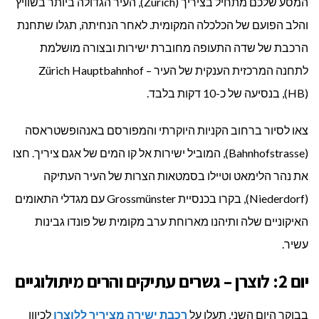
המסע שלכם מתחיל בציריך (Zürich), העיר הגדולה ביותר בשוויץ
והלב הפועם של הכלכלה המקומית. לאחר הנחיתה, תגלו שתחנת
הרכבת של שדה התעופה מחוברת ישירות ובצורה מושלמת
לתחנה המרכזית הענקית של העיר – Zürich Hauptbahnhof
(HB), בנסיעה של כ-10 דקות בלבד.
צאו לסיור ברחוב הקניות היוקרתי והמפורסם באנהופשטראסה
(Bahnhofstrasse), המוביל ישירות אל קו המים של אגם ציריך. חצו
את נהר הלימאט וטיילו בסמטאות הצרות של העיר העתיקה
(Niederdorf), בקרו בכנסיית Grossmünster עם מגדלי התאומים
האיקוניים שלה ותיהנו מארוחת ערב מקומית של פונדו גבינות
עשיר.
יום 2: לוצרן – גשרים עתיקים והרים מיתולוגיים
בבוקר היום השני, תעלו על
רכבת ישירה מציריך ללוצרן
לכיוון