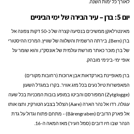
לאורך כל ימות השנה.
יום 5: ברן – עיר הבירה של ימי הביניים
מאינטרלאקן ממשיכים בנסיעה קצרה של כ-50 דקות צפונה אל
ברן (Bern), בירתה הרשמית והשלווה של שוויץ. המרכז ההיסטורי
של ברן מוכר כאתר מורשת עולמית של אונסק"ו, והוא שומר על
אופי ימי-בינימי מובהק.
ברן מאופיינת בארקדאות אבן ארוכות (רחובות מקורים)
המאפשרות טיול נעים בכל מזג אוויר. בקרו במגדל השעון
(Zytglogge) המפורסם והביטו במופע בובות המכניות בכל שעה
עגולה. רדו אל נהר הארה (Aare) הצלול בצבע הטורקיז, וחצו אותו
אל פארק הדובים (Bärengraben) – מתחם פתוח וגדול על גדת
הנהר שבו חיו דובים (סמל העיר) מאז המאה ה-16.