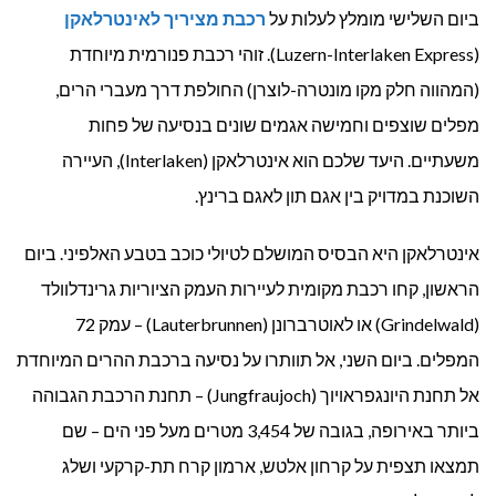
ביום השלישי מומלץ לעלות על
רכבת מציריך לאינטרלאקן
(Luzern-Interlaken Express). זוהי רכבת פנורמית מיוחדת
(המהווה חלק מקו מונטרה-לוצרן) החולפת דרך מעברי הרים,
מפלים שוצפים וחמישה אגמים שונים בנסיעה של פחות
משעתיים. היעד שלכם הוא אינטרלאקן (Interlaken), העיירה
השוכנת במדויק בין אגם תון לאגם ברינץ.
אינטרלאקן היא הבסיס המושלם לטיולי כוכב בטבע האלפיני. ביום
הראשון, קחו רכבת מקומית לעיירות העמק הציוריות גרינדלוולד
(Grindelwald) או לאוטרברונן (Lauterbrunnen) – עמק 72
המפלים. ביום השני, אל תוותרו על נסיעה ברכבת ההרים המיוחדת
אל תחנת היונגפראויוך (Jungfraujoch) – תחנת הרכבת הגבוהה
ביותר באירופה, בגובה של 3,454 מטרים מעל פני הים – שם
תמצאו תצפית על קרחון אלטש, ארמון קרח תת-קרקעי ושלג