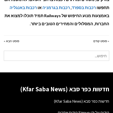
תחפשו
רכבות בספרד
,
רכבות בגרמניה
או
רכבות באנגליה
באמצעות מנוע החיפוש של
Railways
תמיד תוכלו למצוא את
החברות, המסלולים והמחירים הטובים ביותר.
« פוסט קודם
פוסט הבא »
חיפוש
עבור:
חדשות כפר סבא (Kfar Saba News)
חדשות כפר סבא (Kfar Saba News)
קידום על ידי Signup קידום אתרים