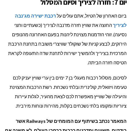
יום 7: חזרה לציריך וסיום המסלול
ביום האחרון של הטיול, אתם עולים על
רכבת ישירה מג'נבה
לציריך
החוצה את שוויץ חזרה מז'נבה לציריך (כשעתיים וחצי
נסיעה). זוהי הזדמנות מצוינת ליהנות בפעם האחרונה מהנופים
הירוקים, לבצע קניות של שוקולד שוויצרי משובח בתחנת הרכבת
המרכזית בציריך ולהמשיך ישירות לתחנת שדה התעופה לקראת
הטיסה חזרה הביתה.
לסיכום, מסלול רכבות מעגלי בן 7 ימים בין ערי שוויץ יעניק לכם
טעימה ויזואלית, קולינרית ובלתי נשכחת. רשת הרכבות המצוינת
והיעילה של שווייץ מאפשרת לכם לצאת מהעיר, לגלות עיירות
ציוריות ומקומו בלתי נשכחים בקלות, מהירות ונוחות מירבית.
המאמר נכתב בשיתוף עם המומחים של
Railways
אשר
בודקים, משווים ומדרגים רכבות ברחבי העולם. לא משנה אם