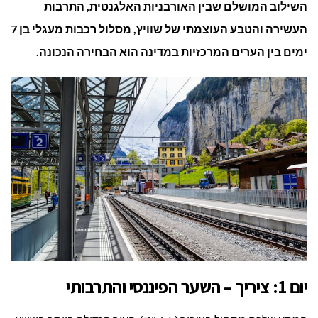
השילוב המושלם שבין האורבניות האלגנטית, התרבות
המרכזיו
העשירה והטבע העוצמתי של שוויץ, מסלול רכבות מעגלי בן 7
ימים בין הערים המרכזיות במדינה הוא הבחירה הנכונה.
יום 1: ציריך – השער הפיננסי והתרבותי