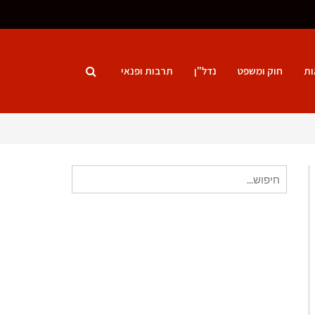
ות
חוק ומשפט
נדל"ן
תרבות ופנאי
חיפוש
עבור: