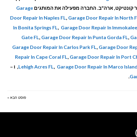
Garage
Door Repair In Naples FL
,
Garage Door Repair In North 
In Bonita Springs FL
,
Garage Door Repair In Immokalee
Gate FL
,
Garage Door Repair In Punta Gorda FL
,
Ga
Garage Door Repair In Carlos Park FL
,
Garage Door Repa
Repair In Cape Coral FL
,
Garage Door Repair In Port C
Garage Door Repair In Marco Island
,
Lehigh Acres FL
, ו –
.
Gar
פוסט הבא »