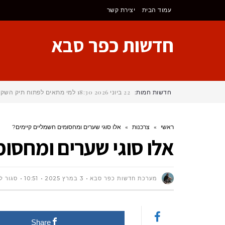
לתוכן
עמוד הבית
יצירת קשר
חדשות כפר סבא
חדשות חמות:
22 ביוני 2026
18:30
למי מתאים לפתוח תיק השקע
ראשי
»
צרכנות
»
אלו סוגי שערים ומחסומים חשמליים קיימים?
אלו סוגי שערים ומחסומ
מערכת חדשות כפר סבא
3 במרץ 2025
10:51
סגור ל
Share