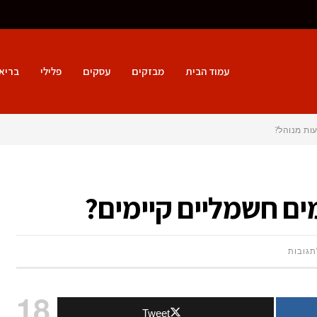
עמוד הבית
מבזקים
עסקים
פלילי
בריא
ות מנוהל?
ים חשמליים קיימים?
על
תגובות
אלו
18
Tweet
סוגי