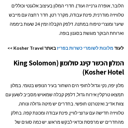
הלובר, אופרה גרנייה ועוד). חדרי המלון בעיצוב אלגנטי וכוללים
טלוויזיה מודרנית, פינת עבודה, מקרר רטן, חדר רחצה עם מייבש
שיער ומוצרי טיפוח במתנה. דלפק הקבלה זמין 24 שעות ביממה
וארוחת הבוקר מוגשת בסגנון בופה.
לעוד
מלונות לשומרי כשרות בפריז
באתר Kosher Travel >>
המלון הכשר קינג סולומון (King Solomon
Kosher Hotel)
מלון יפה, נקי וגדול לחופי הים השחור בעיר הנופש בטומי. במלון
תמצאו טרקלין אירוח גדול, דלפק קבלה שמאויש מסביב לשעון עם
צוות אדיב ואינטרנט חופשי. בחדרים יש מיטה גדולה ונוחה,
טלוויזיה חדישה עם ערוצי לוויין, פינת עבודה ומכונת קפה. בחלק
מהחדרים יש מרפסת וכדאי לבקש מראש. יש כמה סוגים של