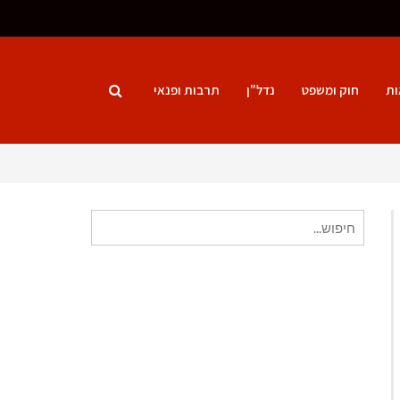
ות
חוק ומשפט
נדל"ן
תרבות ופנאי
חיפוש
עבור: