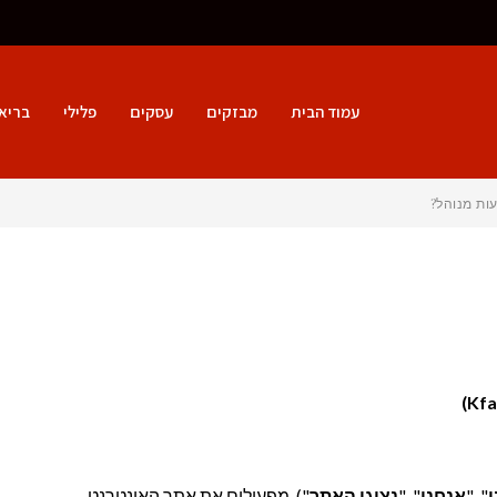
עמוד הבית
מבזקים
עסקים
פלילי
בריא
ות מנוהל?
ו
", "
אנחנו
", "
נציגי האתר
"), מפעילים את אתר האינטרנט