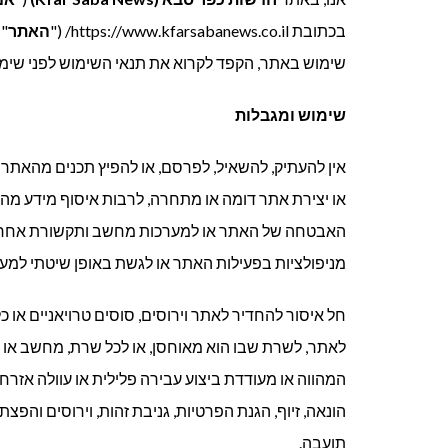
בכתובת https://www.kfarsabanews.co.il/ ("
האתר
")
שימוש באתר, הקפד לקרוא את תנאי השימוש לפני שימ
שימוש ומגבלות
אין להעתיק, להשאיל, לפרסם, או להפיץ תכנים מהאתר 
או יצירת אתר דומה או מתחרה, לרבות איסוף מידע מה
האבטחה של האתר או למערכות מחשב ותקשורת אחרות ה
מניפולציות בפעילות האתר או לגשת באופן שיטתי למער
חל איסור להחדיר לאתר וירוסים, סוסים טרויאניים או כל
לאתר, לשרת שבו הוא מאוחסן, או לכל שרת, מחשב או 
המהווה או מעודדת ביצוע עבירה פלילית או עוולה אזרח
הונאה, זיוף, הגנת הפרטיות, גניבת זהות, וירוסים והפצת
תועבה.